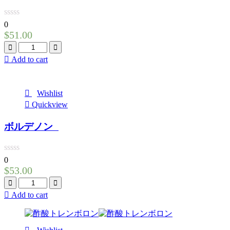
0
$
51.00
Quantity
Add to cart
Wishlist
Quickview
ボルデノン
0
$
53.00
Quantity
Add to cart