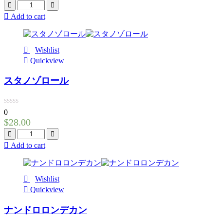
Quantity
Add to cart
Wishlist
Quickview
スタノゾロール
0
$
28.00
Quantity
Add to cart
Wishlist
Quickview
ナンドロロンデカン