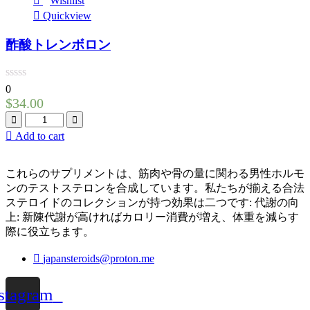
Wishlist
Quickview
酢酸トレンボロン
0
$
34.00
Quantity
Add to cart
これらのサプリメントは、筋肉や骨の量に関わる男性ホルモ
ンのテストステロンを合成しています。私たちが揃える合法
ステロイドのコレクション
が持つ効果は
二つ
です
: 代謝の向
上: 新陳代謝が
高ければ
カロリー消費が増え、体重を減らす
際に役立ちます。
japansteroids@proton.me
stagram