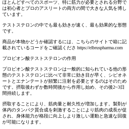
ほとんどすべてのスポーツ、特に筋力が必要とされる分野で
は初心者とプロのアスリートの両方の間で大きな人気を博し
ています。
テストステロンの中でも最も効きが速く、最も効果的な形態
です。
商品が本物かどうか確認するには、こちらのサイトで箱に記
載されているコードをご確認くださ
https://elbruspharma.com
プロピオン酸テストステロンの作用
プロピオン酸テストステロンは一般的に知られている他の形
態のテストステロンに比べて非常に効き目が早く、シピオネ
ートとエナンテートが頻繁に注射を必要とするのはそのため
です。摂取後わずか数時間後から作用し始め、その後2~3日
間持続します。
摂取することにより、筋肉量と耐久性が増加します。製剤が
体内のタンパク質合成を刺激することにより筋肉の成長が促
され、身体能力が格段に向上しより激しい運動と急速な回復
が可能になります。