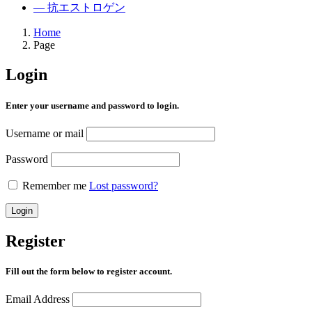
— 抗エストロゲン
Home
Page
Login
Enter your username and password to login.
Username or mail
Password
Remember me
Lost password?
Login
Register
Fill out the form below to register account.
Email Address