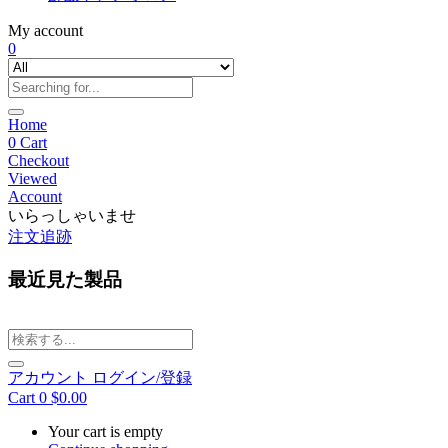
My account
0
Home
0
Cart
Checkout
Viewed
Account
いらっしゃいませ
注文追跡
最近見た製品
アカウント
ログイン/登録
Cart
0
$
0.00
Your cart is empty