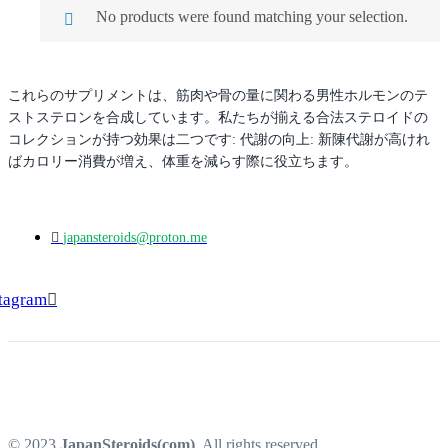
No products were found matching your selection.
これらのサプリメントは、筋肉や骨の量に関わる男性ホルモンのテ
ストステロンを合成しています。私たちが揃える合法ステロイドの
コレクション
が持つ効果は
二つ
です
: 代謝の向上: 新陳代謝が
高けれ
ば
カロリー消費が増え、体重を減らす際に役立ちます。
japansteroids@proton.me
tagram
© 2023
JapanSteroids(com)
. All rights reserved.