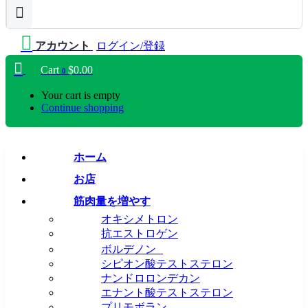
アカウント
ログイン/登録
Cart
$
0.00
0
Your cart is empty
Continue shopping
ホーム
お店
筋肉量を増やす
オキシメトロン
抗エストロゲン
ボルデノン
シピオン酸テストステロン
ナンドロロンデカン
エナント酸テストステロン
プリモボラン