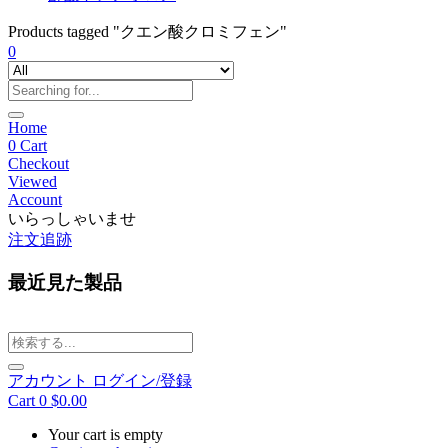
Products tagged "クエン酸クロミフェン"
0
Home
0
Cart
Checkout
Viewed
Account
いらっしゃいませ
注文追跡
最近見た製品
アカウント
ログイン/登録
Cart
0
$
0.00
Your cart is empty